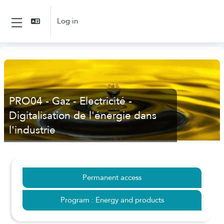
Skip to main content
Log in
Side panel
PRO04 - Gaz - Electricité -
Digitalisation de l'énergie dans
l'industrie
Permanent access
Program : Energy and products