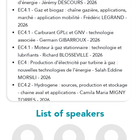
d'énergie - Jérémy DESCOURS - 2026
EC4.1 - Gaz et biogaz : chaîne gazière, applications,
marché - application mobilité - Frédéric LEGRAND -
2026
EC4.1 - Carburant GPLc et GNV - technologie
associée - Germain GIBARROUX - 2026
EC4.1 - Moteur à gaz stationnaire : technologie et
lubrifiants - Richard BLOSSEVILLE - 2026
EC4 : Production d’électricité par turbine à gaz :
nouvelles technologies de l’énergie - Salah Eddine
MORSILI - 2026
EC4.2 - Hydrogene : sources, production et stockage
- chaine aval et applications - Camila Maria MIGNY
TORRES - 2026
EC4.2 - Hydrogène : Combustion dans les moteurs à
List of speakers
allumage commandé - Luccia GIARRACCA-MEHL -
2026
EC4.2 - Hydrogène : Fuel cell - Julien ROUSSEL -
2026