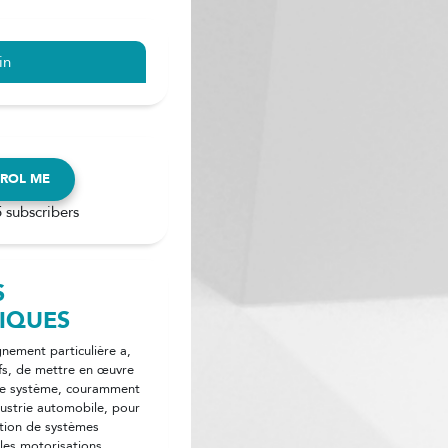
in
ROL ME
 subscribers
S
IQUES
gnement particulière a,
ifs, de mettre en œuvre
he système, couramment
ustrie automobile, pour
ption de systèmes
les motorisations.