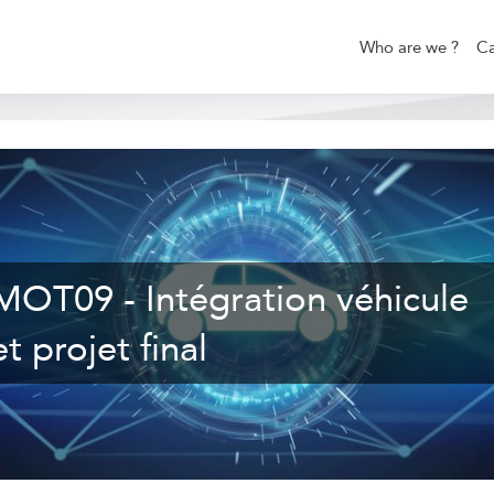
Who are we ?
Ca
MOT09 - Intégration véhicule
et projet final