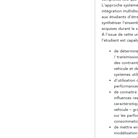
L'approche système
intégration multidis
aux étudiants d'être
synthétiser l'ensem
acquises durant la s
À l'issue de cette 
l’étudiant est capab
de détermine
/ transmissio
des contraint
véhicule et 
systèmes util
d’utilisation
performances
de connaître 
influences re
caractéristiq
véhicule – g
sur les perfo
consommatio
de mettre en
modélisation