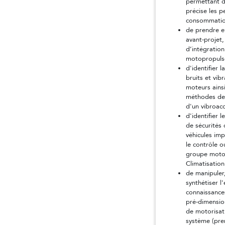
permettant d
précise les p
consommation
de prendre e
avant-projet,
d’intégratio
motopropulse
d'identifier l
bruits et vib
moteurs ains
méthodes de 
d'un vibroaco
d'identifier l
de sécurités
véhicules im
le contrôle o
groupe moto
Climatisation.
de manipuler
synthétiser 
connaissance
pré-dimensi
de motorisati
système (pre