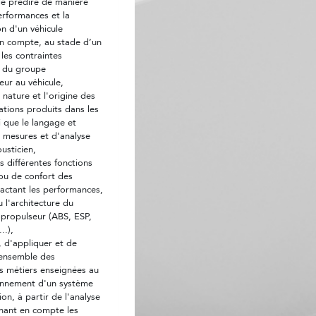
e prédire de manière
erformances et la
 d'un véhicule
n compte, au stade d’un
 les contraintes
n du groupe
ur au véhicule,
a nature et l'origine des
rations produits dans les
i que le langage et
mesures et d'analyse
usticien,
es différentes fonctions
 ou de confort des
pactant les performances,
u l'architecture du
propulseur (ABS, ESP,
..),
, d'appliquer et de
l'ensemble des
s métiers enseignées au
onnement d'un système
on, à partir de l'analyse
nant en compte les