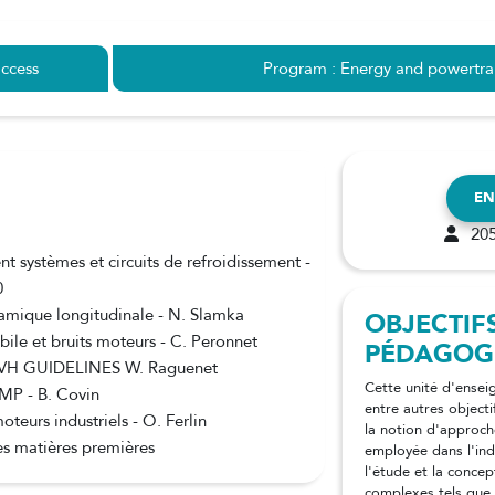
ccess
Program : Energy and powertra
EN
205
systèmes et circuits de refroidissement -
0
namique longitudinale - N. Slamka
OBJECTIF
le et bruits moteurs - C. Peronnet
PÉDAGOG
 GUIDELINES W. Raguenet
Cette unité d'ensei
GMP - B. Covin
entre autres object
eurs industriels - O. Ferlin
la notion d'approc
s matières premières
employée dans l'ind
l'étude et la conce
complexes tels que 