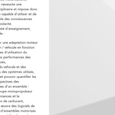
 nécessite une
ciplinaire et impose donc
 capable d'utiliser et de
ble des connaissances
colarité.
unité d'enseignement,
le :
r une adaptation moteur
n / véhicule en fonction
es d’utilisation du
des performances des
isés,
 du véhicule et des
 des systèmes utilisés,
et pouvoir quantifier les
spectives des
ues d’un ensemble :
roupe motopropulseur
rmances et la
n de carburant,
 œuvre des logiciels de
 d’ensembles motorisés