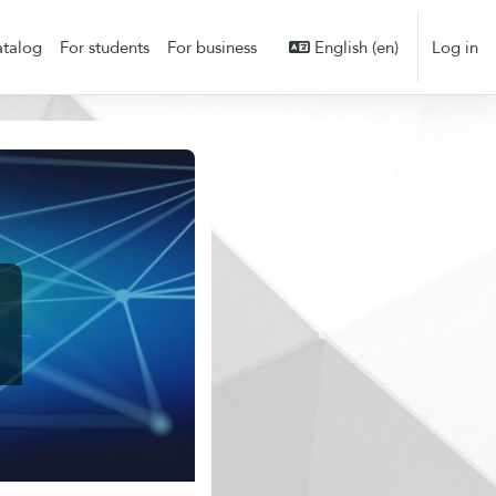
talog
For students
For business
English ‎(en)‎
Log in