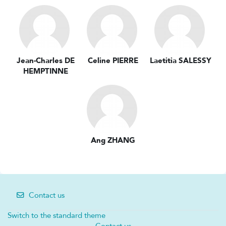
EC8.2A - Procédé FUTUROL: fabrication de bio-
éthanol - E. KNOPSE
EC8.2A - Procédé Alcool to Jet : fabrication des
BioJet (SAF) - LETOURMY E.
EC8.2A - Procédé BioTfuel : biomass to fuel -
Jean-Charles DE
Celine PIERRE
Laetitia SALESSY
T.PLENNEVAUX
HEMPTINNE
EC8.2A - Fabrication de biogazole-HVO -
REBEILLEAU M.
EC8.2A - Rétrofit des assets raffinage en bioraffinerie
- M.REBEILLEAU
EC8.2A - Visite Bioraffinerie - L.SALESSY
EC8.2A - Calculs des impacts environnementaux,
Ang ZHANG
Analyse Cycle de Vie (ACV) des bio-carburants -
A.MAURIN
EC8.2B - Contexte H2 et ses usages (fuel cell, DRI,…)
: vidéo MOOC + débrief - P.DELUC
Contact us
EC8.2B - Production d’H2 par réformage et
oxydation partielle (SMR/ATR) : vidéo MOOC +
Switch to the standard theme
débrief - D. BOSSANNE
Contact us