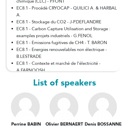
chimique (CLC) - P.FONT
EC8.1 - Procédé CRYOCAP - QUILICI A. & HARBAL
A.
EC8.1 - Stockage du CO2 - J-P.DEFLANDRE
EC8.1 - Carbon Capture Utilisation and Storage :
examples projets industriels - G.FENOL
EC8.1 - Emissions fugitives de CH4 - T. BARON
EC8.1 - Energies renouvelables non électrique -
B.LESTRADE
EC8.1 - Contexte et marché de l’électricité -
A.FARNOOSH
EC8.1 - Energies renouvelables électriques: éolienne
List of speakers
et solaire - PENMAN J-D.
EC8.1 - Systèmes de stockage de l’électricité - R.
SOLER
EC8.2A - Impact de la transition énergétique sur les
stratégies des majors pétrolières -Th. BROS
EC8.2A - Biocarburants : réglementation et procédés
Perrine BABIN
Olivier BERNAERT
Denis BOSSANNE
- L. PIDOL