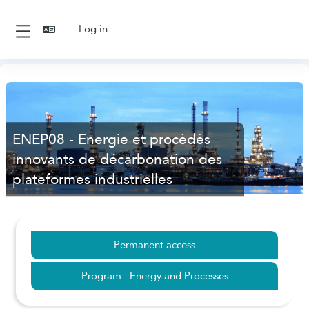
Skip to main content
Log in
Side panel
ENEP08 - Energie et procédés
innovants de décarbonation des
plateformes industrielles
Permanent access
Program : Energy and Processes