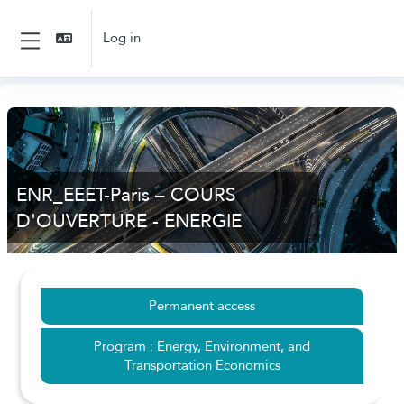
Skip to main content
Log in
Side panel
ENR_EEET-Paris – COURS
D'OUVERTURE - ENERGIE
Permanent access
Program : Energy, Environment, and
Transportation Economics