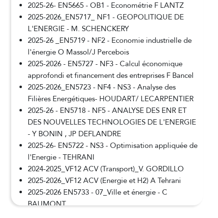
2025-26- EN5665 - OB1 - Econométrie F LANTZ
2025-2026_EN5717_ NF1 - GEOPOLITIQUE DE
L'ENERGIE - M. SCHENCKERY
2025-26 _EN5719 - NF2 - Economie industrielle de
l'énergie O Massol/J Percebois
2025-2026 - EN5727 - NF3 - Calcul économique
approfondi et financement des entreprises F Bancel
2025-2026_EN5723 - NF4 - NS3 - Analyse des
Filières Energétiques- HOUDART/ LECARPENTIER
2025-26 - EN5718 - NF5 - ANALYSE DES ENR ET
DES NOUVELLES TECHNOLOGIES DE L'ENERGIE
- Y BONIN , JP DEFLANDRE
2025-26- EN5722 - NS3 - Optimisation appliquée de
l'Energie - TEHRANI
2024-2025_VF12 ACV (Transport)_V. GORDILLO
2025-2026_VF12 ACV (Energie et H2) A Tehrani
2025-2026 EN5733 - 07_Ville et énergie - C
BAUMONT
EN5729 - NR4 Modélisation de la soutenabilité